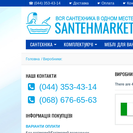
☎ (044) 353-43-14
☛ Доставка
☛ Оплата
☛ Кон
САНТЕХНІКА
КОМПЛЕКТУЮЧІ
МЕБЛІ ДЛЯ ВА
Головна
/
Виробники:
ВИРОБНИ
НАШІ КОНТАКТИ
There are 
(044) 353-43-14
(068) 676-65-63
ІНФОРМАЦІЯ ПОКУПЦЕВІ
ВАРІАНТИ ОПЛАТИ