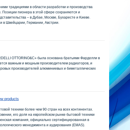
вними традициями в области разработки и производства
. Позиции пионера в этой cфере сохраняются и
дставительства – в Дубае, Москве, Бухаресте и Kиеве.
 в Швейцарии, Германии, Австрии.
RDELLI OTTORINO&C» была основана братьями Фарделли в
яется важным и мощным производителем радиаторов, и
ировых производителей алюминиевых и биметаллических
ew products
товой техники более чем 90 стран на всех континентах.
овении, его доля на европейском рынке бытовой техники
овенская компания, официально сертифицированная в
кологического менеджмента и аудирования (EMAS).