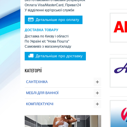
Без готівковий/Готівковий розрахунок
Оплата Visa/MasterCard, Приват24
У відділенні кур'єрської служби
Детальніше про оплату
ДОСТАВКА ТОВАРУ
Доставка по Києву і області
По Україні к/с "Нова Пошта"
Самовивіз з магазину/складу
Детальніше про доставку
КАТЕГОРІЇ
САНТЕХНІКА
МЕБЛІ ДЛЯ ВАННОЇ
КОМПЛЕКТУЮЧІ