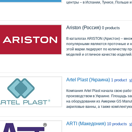
центры – в Испании, Тунисе, Польше и
Ariston (Россия)
0 products
В каталогах ARISTON (Аристон) – мно
популярными являются проточные и н
этой марки лидируют по количеству п
моделей и отличное качество изделий
Artel Plast (Украина)
1 product
v
Компания Artel Plast начала свою рабо
производством в Украине. Площадь заво
на оборудовании из Америки GS Manufac
акриловые ванны, а также комплектующ
ARTI (Македония)
10 products
v