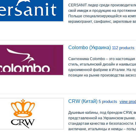
CERSANIT лидер среди производителе
свой имидж и продукцию на протяжени
Польше специализирующейся на компле
керамогранит, санфаянс, акриловые в
Colombo (Украина)
112 products
Сантехника Colombo – это настоящая 
стиль, итальянский дизайн и наивысш
одноименной фабрике в Италии. На п
позиции на рынке производства аксесс
CRW (Китай)
5 products
view pro
Душевые кабины, под брендом CRW, в
представленной на Украинском рынке.
стандартам качества и безопасности.
англичане, итальянцы и немцы – поль