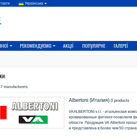
такти
Українська
ННОЇ
РЕКОМЕНДУЄМО
АКЦІЇ
ПОПУЛЯРНЕ
ГАЛЕРЕЇ
КИ:
47 manufacturers.
Albertoni (Италия)
0 products
VA ALBERTONI s.r.l. - итальянская ко
хромированные фитинги позволили фи
области. Продукция VA Albertoni пр
и представлена в более чем 50 страна