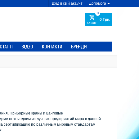
Вхід в свій акаунт
Допомога
0
0 Грн.
Кошик
СТАТТІ
ВІДЕО
КОНТАКТИ
БРЕНДИ
мпания. Приборные краны и цанговые
рме стать одним из лучших предприятий мира в данной
ошла сертификацию по различным мировым стандартам
х.