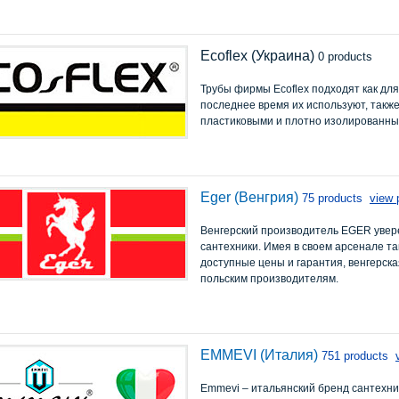
Ecoflex (Украина)
0 products
Трубы фирмы Ecoflex подходят как для
последнее время их используют, такж
пластиковыми и плотно изолированны
Eger (Венгрия)
75 products
view 
Венгерский производитель EGER увер
сантехники. Имея в своем арсенале та
доступные цены и гарантия, венгерск
польским производителям.
EMMEVI (Италия)
751 products
Emmevi – итальянский бренд сантехник