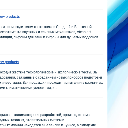
iew products
шим производителем сантехники в Средней и Восточной
ссортимента впускных и сливных механизмов, Alcaplast
алляции, сифоны для ванн и сифоны для душевых поддонов.
ew products
ходит жесткие технологические и экологические тесты. За
едования, связанные с созданием новых приборов подготовки
е инвестиции. Вся продукция проходит испытания в различных
ыми климатическими условиями, и...
приятие, занимающееся разработкой, производством и
одных, газовых, отопительных систем и
ры компании находятся в Валенсии и Тунисе, а складские