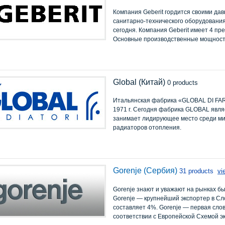
Компания Geberit гордится своими да
санитарно-технического оборудования
сегодня. Компания Geberit имеет 4 пре
Основные производственные мощности
Global (Китай)
0 products
Итальянская фабрика «GLOBAL DI FA
1971 г. Сегодня фабрика GLOBAL явл
занимает лидирующее место среди м
радиаторов отопления.
Gorenje (Сербия)
31 products
vi
Gorenje знают и уважают на рынках бы
Gorenje — крупнейший экспортер в Сл
составляет 4%. Gorenje — первая сл
соответствии с Европейской Схемой э