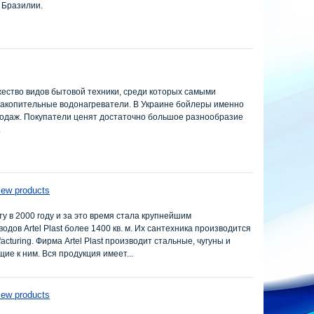
 Бразилии.
жество видов бытовой техники, среди которых самыми
акопительные водонагреватели. В Украине бойлеры именно
родаж. Покупатели ценят достаточно большое разнообразие
.
iew products
ту в 2000 году и за это время стала крупнейшим
дов Artel Plast более 1400 кв. м. Их сантехника производится
turing. Фирма Artel Plast производит стальные, чугуны и
ие к ним. Вся продукция имеет...
iew products