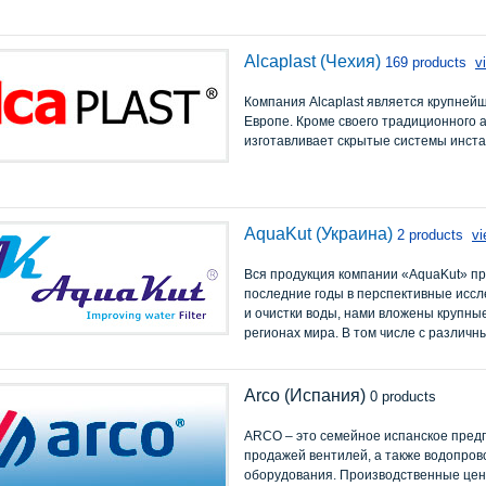
Alcaplast (Чехия)
169 products
v
Компания Alcaplast является крупней
Европе. Кроме своего традиционного а
изготавливает скрытые системы инст
AquaKut (Украина)
2 products
vi
Вся продукция компании «AquaKut» про
последние годы в перспективные иссл
и очистки воды, нами вложены крупны
регионах мира. В том числе с различн
Arco (Испания)
0 products
ARCO – это семейное испанское пред
продажей вентилей, а также водопров
оборудования.
Производственные цент