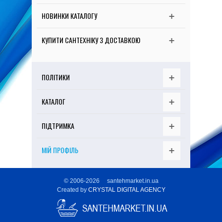
АКЦІЇ
НОВИНКИ КАТАЛОГУ
ПОПУЛЯРНЕ
КУПИТИ САНТЕХНІКУ З ДОСТАВКОЮ
ГАЛЕРЕЇ
СТАТТІ
ПОЛІТИКИ
ВІДЕО
КОНТАКТИ
КАТАЛОГ
БРЕНДИ
ПІДТРИМКА
МІЙ ПРОФІЛЬ
© 2006-
2026 santehmarket.in.ua
Created by
CRYSTAL DIGITAL AGENCY