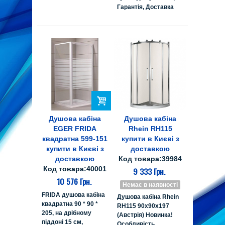
Гарантія, Доставка
Душова кабіна
Душова кабіна
EGER FRIDA
Rhein RH115
квадратна 599-151
купити в Києві з
купити в Києві з
доставкою
доставкою
Код товара:39984
Код товара:40001
9 333 Грн.
10 576 Грн.
Немає в наявності
FRIDA душова кабіна
Душова кабіна Rhein
квадратна 90 * 90 *
RH115 90х90х197
205, на дрібному
(Австрія) Новинка!
піддоні 15 см,
Особливість