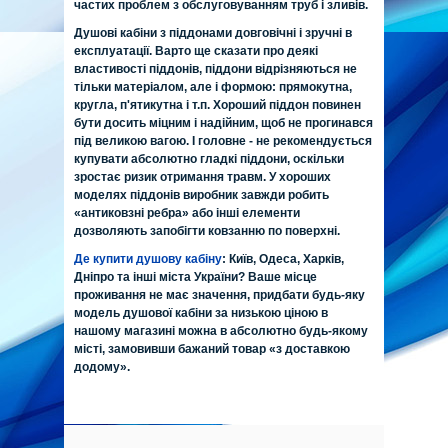
частих проблем з обслуговуванням труб і зливів.
Душові кабіни з піддонами довговічні і зручні в
експлуатації. Варто ще сказати про деякі
властивості піддонів, піддони відрізняються не
тільки матеріалом, але і формою: прямокутна,
кругла, п'ятикутна і т.п. Хороший піддон повинен
бути досить міцним і надійним, щоб не прогинався
під великою вагою. І головне - не рекомендується
купувати абсолютно гладкі піддони, оскільки
зростає ризик отримання травм. У хороших
моделях піддонів виробник завжди робить
«антиковзні ребра» або інші елементи
дозволяють запобігти ковзанню по поверхні.
Де купити душову кабіну
:
Київ, Одеса, Харків,
Дніпро та інші міста України? Ваше місце
проживання не має значення, придбати будь-яку
модель душової кабіни за низькою ціною в
нашому магазині можна в абсолютно будь-якому
місті, замовивши бажаний товар «з доставкою
додому».