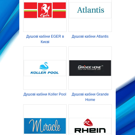
АКЦІЇ
ПОПУЛЯРНЕ
ГАЛЕРЕЇ
Душові кабіни EGER в
Душові кабіни Atlantis
СТАТТІ
Києві
ВІДЕО
КОНТАКТИ
БРЕНДИ
Душові кабіни Koller Pool
Душові кабіни Grande
Home