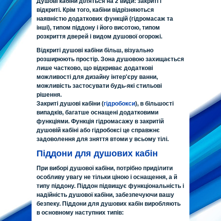
Душові кабіни діляться на 2 види: закриті і
відкриті. Крім того, кабіни відрізняються
наявністю додаткових функцій (гідромасаж та
інші), типом піддону і його висотою, типом
розкриття дверей і видом душової огорожі.
Відкриті душові кабіни більш, візуально
розширюють простір. Зона душовою захищається
лише частково, що відкриває додаткові
можливості для дизайну інтер'єру ванни,
можливість застосувати будь-які стильові
рішення.
Закриті душові кабіни (
гідробокси
), в більшості
випадків, багатше оснащені додатковими
функціями. Функція гідромасажу в закритій
душовій кабіні або гідробоксі це справжнє
задоволення для зняття втоми у всьому тілі.
Піддони для душових кабін
При виборі душової кабіни, потрібно приділити
особливу увагу не тільки ціною і оснащення, а й
типу піддону. Піддон підвищує функціональність і
надійність душової кабіни, забезпечуючи вашу
безпеку. Піддони для душових кабін виробляють
в основному наступних типів: