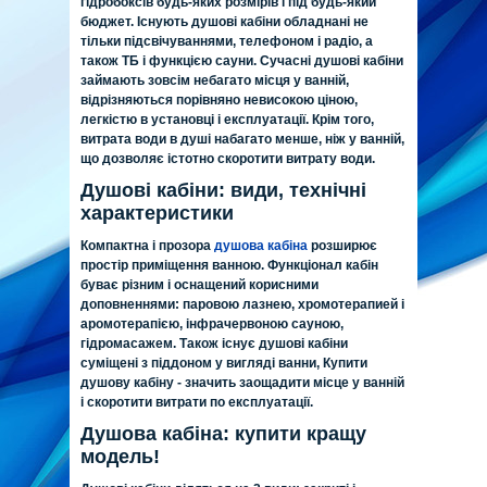
гідробоксів будь-яких розмірів і під будь-який
бюджет. Існують душові кабіни обладнані не
тільки підсвічуваннями, телефоном і радіо, а
також ТБ і функцією сауни. Сучасні душові кабіни
займають зовсім небагато місця у ванній,
відрізняються порівняно невисокою ціною,
легкістю в установці і експлуатації. Крім того,
витрата води в душі набагато менше, ніж у ванній,
що дозволяє істотно скоротити витрату води.
Душові кабіни: види, технічні
характеристики
Компактна і прозора
душова кабіна
розширює
простір приміщення ванною. Функціонал кабін
буває різним і оснащений корисними
доповненнями: паровою лазнею, хромотерапией і
аромотерапією, інфрачервоною сауною,
гідромасажем. Також існує душові кабіни
суміщені з піддоном у вигляді ванни, Купити
душову кабіну - значить заощадити місце у ванній
і скоротити витрати по експлуатації.
Душова кабіна: купити кращу
модель!