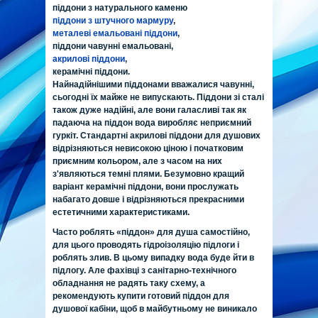
піддони з натурального каменю
піддони з штучного мармуру
,
металеві емальовані піддони
,
піддони чавунні емальовані,
акрилові піддони
,
керамічні піддони.
Найнадійнішими піддонами вважалися чавунні,
сьогодні їх майже не випускають. Піддони зі сталі
також дуже надійні, але вони галасливі так як
падаюча на піддон вода виробляє неприємний
гуркіт. Стандартні акрилові піддони для душових
відрізняються невисокою ціною і початковим
приємним кольором, але з часом на них
з'являються темні плями. Безумовно кращий
варіант керамічні піддони, вони прослужать
набагато довше і відрізняються прекрасними
естетичними характеристиками.
Часто роблять «піддон» для душа самостійно,
для цього проводять гідроізоляцію підлоги і
роблять злив. В цьому випадку вода буде йти в
підлогу. Але фахівці з санітарно-технічного
обладнання не радять таку схему, а
рекомендують купити готовий піддон для
душової кабіни, щоб в майбутньому не виникало