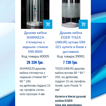
Душова кабіна
Душова кабіна
SHARKEZA
EGER TISZA
п'ятикутна з
(AMUR) кутова 599-
задньою стінкою
021 купити в Києві з
599-8005
доставкою
Код товара:40005
Код товара:39991
26 334 Грн.
7 739 Грн.
SHARKEZA душова
TISZA (AMUR) душова
кабіна п'ятикутна з
кабіна кутова 90 * 90 *
задньою стінкою 90 *
200, на дрібному
90 * 190,
піддоні 15 см, профіль
на дрібному піддоні 15
білий, скло Frizek "4
см, профіль сатин,
мм"
скло прозоре 4 мм
Купити в Києві душові
кабіни EGER
Ціна від виробника,