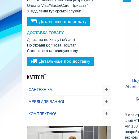
Без готівковий/Готівковий розрахунок
Оплата Visa/MasterCard, Приват24
У відділенні кур'єрської служби
Детальніше про оплату
ДОСТАВКА ТОВАРУ
Доставка по Києву і області
По Україні к/с "Нова Пошта"
Самовивіз з магазину/складу
Детальніше про доставку
КАТЕГОРІЇ
Во
Atlan
САНТЕХНІКА
К
МЕБЛІ ДЛЯ ВАННОЇ
КОМПЛЕКТУЮЧІ
В елект
серії A
VM 150 
розробк
економі