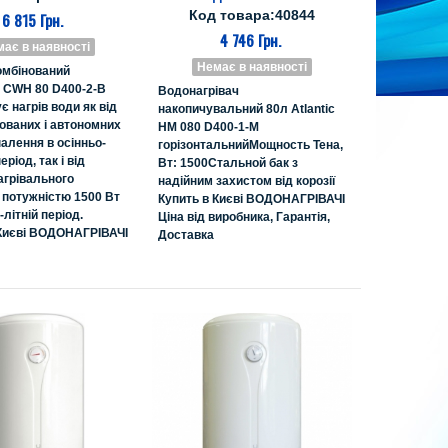
Код товара:40844
6 815 Грн.
4 746 Грн.
ає в наявності
Немає в наявності
омбінований
 CWH 80 D400-2-B
Водонагрівач
є нагрів води як від
накопичувальний 80л Atlantic
ованих і автономних
HM 080 D400-1-M
алення в осінньо-
горізонтальнийМощность Тена,
ріод, так і від
Вт: 1500Стальной бак з
агрівального
надійним захистом від корозії
 потужністю 1500 Вт
Купить в Києві ВОДОНАГРІВАЧІ
літній період.
Ціна від виробника, Гарантія,
 Києві ВОДОНАГРІВАЧІ
Доставка