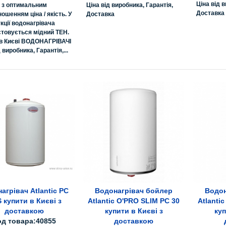
Ціна від в
 з оптимальним
Ціна від виробника, Гарантія,
Доставка
ношенням ціна / якість. У
Доставка
кції водонагрівача
товується мідний ТЕН.
 в Києві ВОДОНАГРІВАЧІ
 виробника, Гарантія,...
агрівач Atlantic PC
Водонагрівач бойлер
Водон
Все про товар
Все про товар
Вс
S купити в Києві з
Atlantic O'PRO SLIM PC 30
Atlanti
доставкою
купити в Києві з
куп
од товара:40855
доставкою