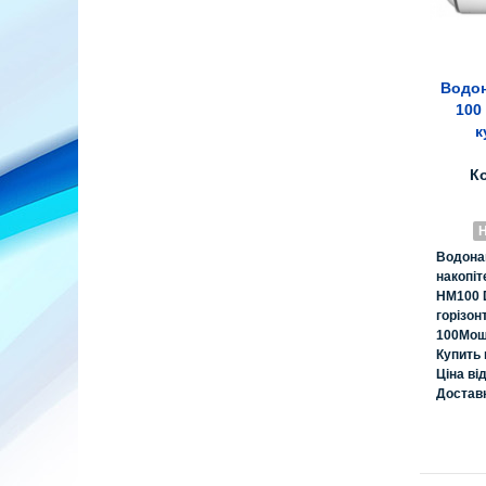
Водон
100
к
К
Н
Водона
накопіт
HM100 
горізон
100Мощн
Купить
Ціна ві
Достав