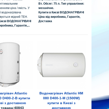
оптимальним
Вт. Обсяг: 75 л. Тип управління:
енням ціна / якість. У
механічне.
ї водонагрівача
Купити в Києві ВОДОНАГРІВАЧІ
вується мідний ТЕН.
Ціна від виробника, Гарантія,
 Києві ВОДОНАГРІВАЧІ
Доставка
иробника, Гарантія,...
агрівач Atlantic
Водонагрівач Atlantic HM
е про товар
Все про товар
 D400-2-B купити
080 D400-1-M (1500W)
єві з доставкою
купити в Києві з
 товара:40843
доставкою