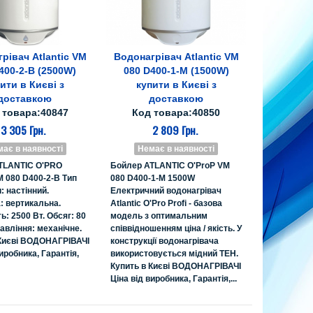
рівач Atlantic VM
Водонагрівач Atlantic VM
е про товар
Все про товар
400-2-B (2500W)
080 D400-1-M (1500W)
ити в Києві з
купити в Києві з
доставкою
доставкою
 товара:40847
Код товара:40850
3 305 Грн.
2 809 Грн.
ає в наявності
Немає в наявності
TLANTIC O'PRO
Бойлер ATLANTIC O'ProP VM
 080 D400-2-B Тип
080 D400-1-M 1500W
: настінний.
Електричний водонагрівач
: вертикальна.
Atlantic O'Pro Profi - базова
ь: 2500 Вт. Обсяг: 80
модель з оптимальним
равління: механічне.
співвідношенням ціна / якість. У
 Києві ВОДОНАГРІВАЧІ
конструкції водонагрівача
иробника, Гарантія,
використовується мідний ТЕН.
Купить в Києві ВОДОНАГРІВАЧІ
Ціна від виробника, Гарантія,...