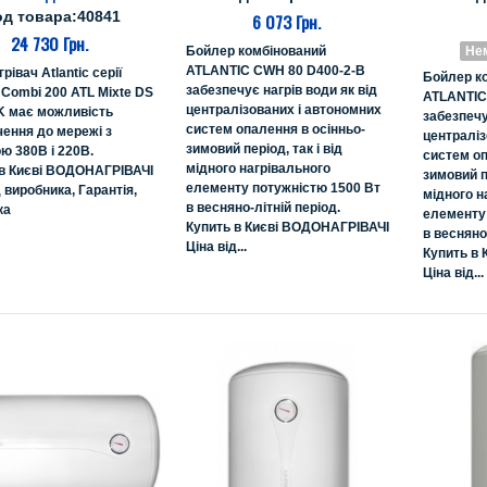
од товара:40841
6 073 Грн.
24 730 Грн.
Бойлер комбінований
Нем
ATLANTIC CWH 80 D400-2-B
рівач Atlantic серії
Бойлер к
забезпечує нагрів води як від
e Combi 200 ATL Mixte DS
ATLANTIC
централізованих і автономних
DK має можливість
забезпечу
систем опалення в осінньо-
ення до мережі з
централіз
зимовий період, так і від
ю 380В і 220В.
систем оп
мідного нагрівального
 в Києві ВОДОНАГРІВАЧІ
зимовий пе
елементу потужністю 1500 Вт
д виробника, Гарантія,
мідного н
в весняно-літній період.
ка
елементу
Купить в Києві ВОДОНАГРІВАЧІ
в весняно-
Ціна від...
Купить в
Ціна від...