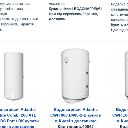
для установки при
механічне.
модель з 
у рівні споживання
Купить в Києві ВОДОНАГРІВАЧІ
співвіднош
води.
Ціна від виробника, Гарантія,
конструкці
в Києві ВОДОНАГРІВАЧІ
Доставка
використо
 виробника, Гарантія,
Купить в
а
Ціна від в
онагрівач Atlantic
Водонагрівач Atlantic
Водон
В кошик
В кошик
Вс
tite Combi 200 ATL
CWH 080 D400-2-B купити
CWH 100
 DS Port / DK купити
в Києві з доставкою
в Ки
иєві з доставкою
Код товара:40842
Код