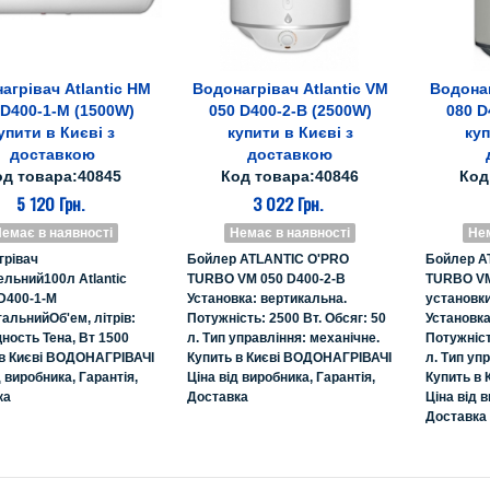
агрівач Atlantic HM
Водонагрівач Atlantic VM
Водонаг
Все про товар
Все про товар
Вс
 D400-1-M (1500W)
050 D400-2-B (2500W)
080 D
упити в Києві з
купити в Києві з
куп
доставкою
доставкою
од товара:40845
Код товара:40846
Код
5 120 Грн.
3 022 Грн.
емає в наявності
Немає в наявності
Нем
грівач
Бойлер ATLANTIC O'PRO
Бойлер A
ельний100л Atlantic
TURBO VM 050 D400-2-B
TURBO VM
D400-1-M
Установка: вертикальна.
установки
тальнийОб'ем, літрів:
Потужність: 2500 Вт. Обсяг: 50
Установка
ость Тена, Вт 1500
л. Тип управління: механічне.
Потужніст
 в Києві ВОДОНАГРІВАЧІ
Купить в Києві ВОДОНАГРІВАЧІ
л. Тип уп
д виробника, Гарантія,
Ціна від виробника, Гарантія,
Купить в
ка
Доставка
Ціна від в
Доставка