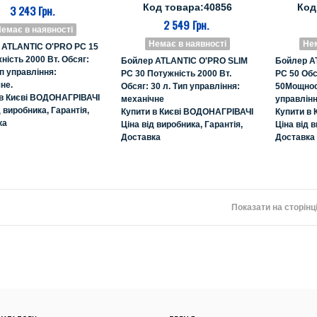
Код товара:40856
Код
3 243 Грн.
2 549 Грн.
емає в наявності
Немає в наявності
Нем
 ATLANTIC O'PRO PC 15
ність 2000 Вт. Обсяг:
Бойлер ATLANTIC O'PRO SLIM
Бойлер A
ип управління:
PC 30 Потужність 2000 Вт.
PC 50 Обся
не.
Обсяг: 30 л. Тип управління:
50Мощност
 в Києві ВОДОНАГРІВАЧІ
механічне
управлінн
д виробника, Гарантія,
Купити в Києві ВОДОНАГРІВАЧІ
Купити в
ка
Ціна від виробника, Гарантія,
Ціна від в
Доставка
Доставка
Показати на сторінці