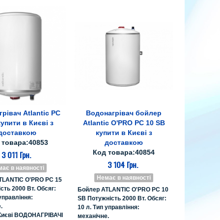
рівач Atlantic PC
Водонагрівач бойлер
е про товар
Все про товар
купити в Києві з
Atlantic O'PRO PC 10 SB
доставкою
купити в Києві з
 товара:40853
доставкою
Код товара:40854
3 011 Грн.
3 104 Грн.
ає в наявності
Немає в наявності
TLANTIC O'PRO PC 15
сть 2000 Вт. Обсяг:
Бойлер ATLANTIC O'PRO PC 10
 управління:
SB Потужність 2000 Вт. Обсяг:
.
10 л. Тип управління:
 Києві ВОДОНАГРІВАЧІ
механічне.