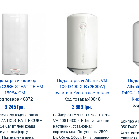
донагрівач бойлер
Водонагрівач Atlantic VM
Водо
В кошик
В кошик
В
tic CUBE STEATITE VM
100 D400-2-B (2500W)
Atlan
150S4 CM
купити в Києві з доставкою
D400-1-
од товара:40872
Код товара:40848
Киє
Код
9 245 Грн.
3 689 Грн.
ричному водонагрівачі
Бойлер ATLANTIC O'PRO TURBO
TLANTIC STEATITE CUBE
VM 100 D400-2-B Тип установки:
Бойлер A
S4 CM втілені кращі
настінний. Установка:
050 D400
и для комфорту і
вертикальна. Потужність: 2500
Електричн
ї. Призначена дана
Вт. Обсяг: 100 л. Тип управління:
Atlantic O'