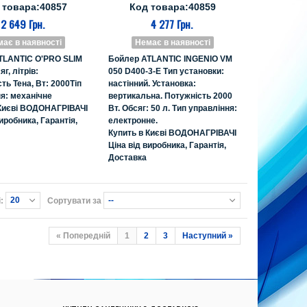
 товара:40857
Код товара:40859
2 649 Грн.
4 277 Грн.
ає в наявності
Немає в наявності
TLANTIC O'PRO SLIM
Бойлер ATLANTIC INGENIO VM
г, літрів:
050 D400-3-E Тип установки:
ь Тена, Вт: 2000Тіп
настінний. Установка:
я: механічне
вертикальна. Потужність 2000
 Києві ВОДОНАГРІВАЧІ
Вт. Обсяг: 50 л. Тип управління:
иробника, Гарантія,
електронне.
Купить в Києві ВОДОНАГРІВАЧІ
Ціна від виробника, Гарантія,
Доставка
20
--
:
Сортувати за
« Попередній
1
2
3
Наступний »