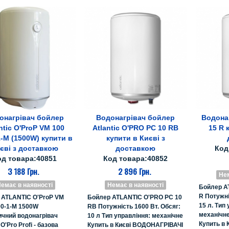
онагрівач бойлер
Водонагрівач бойлер
Водонаг
Все про товар
Все про товар
Вс
ntic O'ProP VM 100
Atlantic O'PRO PC 10 RB
15 R 
-M (1500W) купити в
купити в Києві з
єві з доставкою
доставкою
Код
од товара:40851
Код товара:40852
3 188 Грн.
2 896 Грн.
Нем
емає в наявності
Немає в наявності
Бойлер A
R Потужні
 ATLANTIC O'ProP VM
Бойлер ATLANTIC O'PRO PC 10
15 л. Тип
00-1-M 1500W
RB Потужність 1600 Вт. Обсяг:
механічне
ичний водонагрівач
10 л Тип управління: механічне
Купить в
 O'Pro Profi - базова
Купить в Києві ВОДОНАГРІВАЧІ