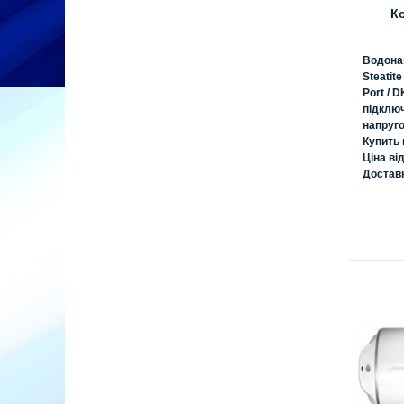
К
Водонаг
Steatit
Port / 
підключ
напруго
Купить
Ціна ві
Достав