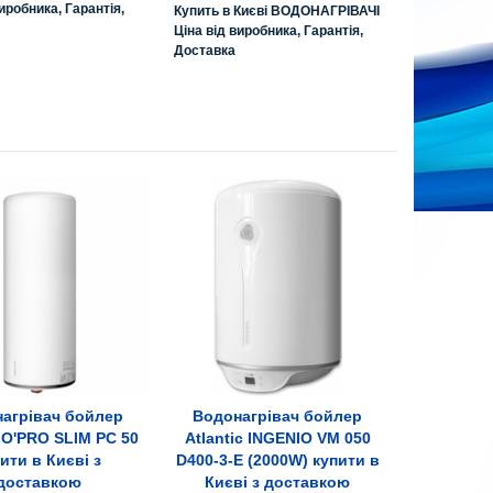
иробника, Гарантія,
Купить в Києві ВОДОНАГРІВАЧІ
Ціна від виробника, Гарантія,
Доставка
агрівач бойлер
Водонагрівач бойлер
е про товар
Все про товар
c O'PRO SLIM PC 50
Atlantic INGENIO VM 050
ити в Києві з
D400-3-E (2000W) купити в
доставкою
Києві з доставкою