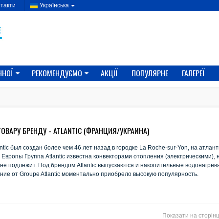
такти
Українська
ННОЇ
РЕКОМЕНДУЄМО
АКЦІЇ
ПОПУЛЯРНЕ
ГАЛЕРЕЇ
ОВАРУ БРЕНДУ - ATLANTIC (ФРАНЦИЯ/УКРАИНА)
ntic был создан более чем 46 лет назад в городке La Roche-sur-Yon, на атла
 Европы Группа Atlantic известна конвекторами отопления (электрическими),
не подлежит. Под брендом Atlantic выпускаются и накопительные водонагрева
ние от Groupe Atlantic моментально приобрело высокую популярность.
Показати на сторінц