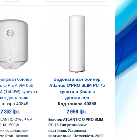
нагрівач бойлер
Водонагрівач бойлер
 кошик
В кошик
tic O'ProP VM 050
Atlantic O'PRO SLIM PC 75
M (1500W) купити в
купити в Києві з
ві з доставкою
доставкою
 товара:40849
Код товара:40858
2 362 Грн.
2 999 Грн.
TLANTIC O'ProP VM
Бойлер ATLANTIC O'PRO SLIM
-1-M 1500W
PC 75 Тип установки:
ий водонагрівач
настінний. Установка:
Pro Profi - базова
вертикальна. Потужність 2000