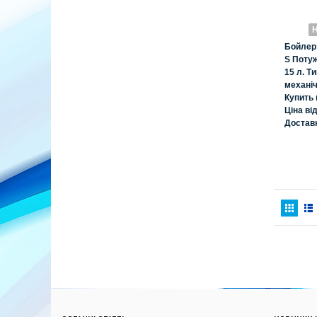
Н
Бойлер
S Потуж
15 л. Т
механіч
Купить
Ціна ві
Достав