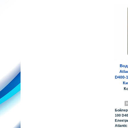
Вод
Atla
D400-1
Ки
К
Н
Бойлер
100 D4
Електр
Atlantic