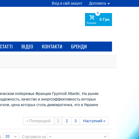
Вхід в свій акаунт
Допомога
0
0 Грн.
Кошик
СТАТТІ
ВІДЕО
КОНТАКТИ
БРЕНДИ
нтическом побережье Франции Группой Atlantic. На рынке
 надежность, качество и энергоэффективность которых
тели, цена которых столь демократична, что в Украине
« Попередній
1
2
3
Наступний »
20
--
і:
Сортувати за