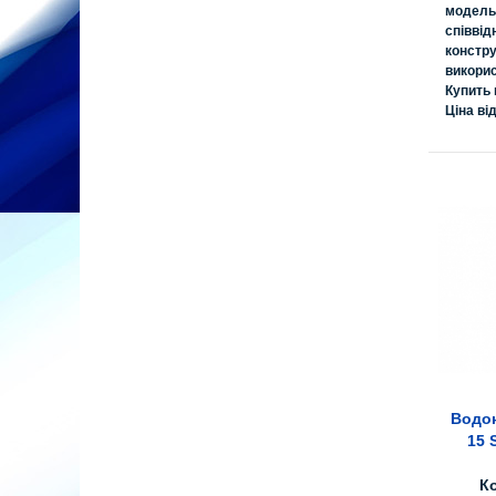
модель
співвід
констру
викорис
Купить
Ціна від
Водон
15 
К