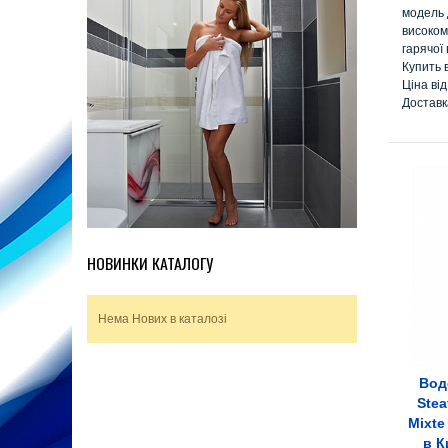
модель 
високом
гарячої 
Купить 
Ціна від
Доставк
НОВИНКИ КАТАЛОГУ
Нема Нових в каталозі
Вод
Stea
Mixte
в К