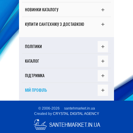
АКЦІЇ
НОВИНКИ КАТАЛОГУ
ПОПУЛЯРНЕ
КУПИТИ САНТЕХНІКУ З ДОСТАВКОЮ
ГАЛЕРЕЇ
СТАТТІ
ПОЛІТИКИ
ВІДЕО
КОНТАКТИ
КАТАЛОГ
БРЕНДИ
ПІДТРИМКА
МІЙ ПРОФІЛЬ
© 2006-
2026 santehmarket.in.ua
Created by
CRYSTAL DIGITAL AGENCY