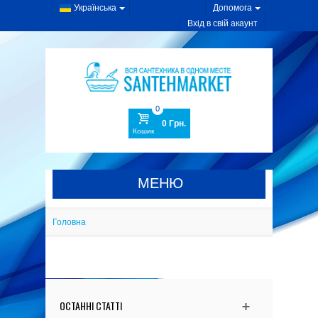
Українська
Допомога
Вхід в свій акаунт
0
0 Грн.
Кошик
МЕНЮ
САНТЕХНІКА
Головна
КОМПЛЕКТУЮЧІ
МЕБЛІ ДЛЯ ВАННОЇ
РЕКОМЕНДУЄМО
ОСТАННІ СТАТТІ